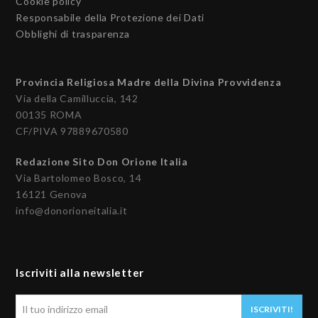
Cookie policy
Responsabile della Protezione dei Dati
Obblighi di trasparenza
Provincia Religiosa Madre della Divina Provvidenza
Via della Camilluccia, 142
00135 ROMA
CF/PIVA 97889670580
Redazione Sito Don Orione Italia
Via Bartolomeo Bosco, 14
16121 Genova
info@donorioneitalia.it
Iscriviti alla newsletter
Il
ISCRIVITI!