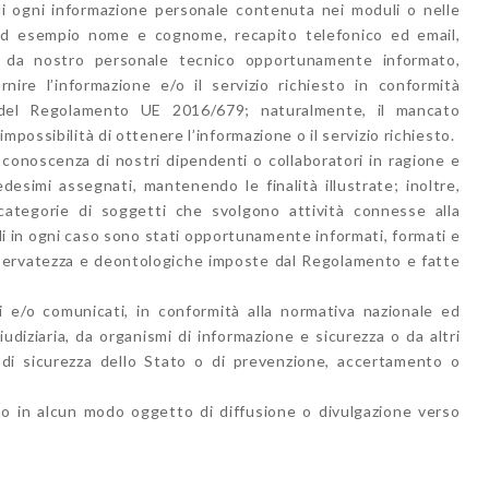
o di ogni informazione personale contenuta nei moduli o nelle
 ad esempio nome e cognome, recapito telefonico ed email,
ata da nostro personale tecnico opportunamente informato,
ire l’informazione e/o il servizio richiesto in conformità
o) del Regolamento UE 2016/679; naturalmente, il mancato
mpossibilità di ottenere l’informazione o il servizio richiesto.
 conoscenza di nostri dipendenti o collaboratori in ragione e
edesimi assegnati, mantenendo le finalità illustrate; inoltre,
ategorie di soggetti che svolgono attività connesse alla
li in ogni caso sono stati opportunamente informati, formati e
riservatezza e deontologiche imposte dal Regolamento e fatte
i e/o comunicati, in conformità alla normativa nazionale ed
giudiziaria, da organismi di informazione e sicurezza o da altri
o di sicurezza dello Stato o di prevenzione, accertamento o
no in alcun modo oggetto di diffusione o divulgazione verso