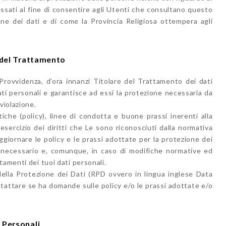
essati al fine di consentire agli Utenti che consultano questo
ne dei dati e di come la Provincia Religiosa ottempera agli
e del Trattamento
Provvidenza, d’ora innanzi Titolare del Trattamento dei dati
dati personali e garantisce ad essi la protezione necessaria da
violazione.
itiche (policy), linee di condotta e buone prassi inerenti alla
ll’esercizio dei diritti che Le sono riconosciuti dalla normativa
ggiornare le policy e le prassi adottate per la protezione dei
a necessario e, comunque, in caso di modifiche normative ed
tamenti dei tuoi dati personali.
ella Protezione dei Dati (RPD ovvero in lingua inglese Data
attare se ha domande sulle policy e/o le prassi adottate e/o
 Personali