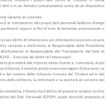
 di dati e in un formato comunemente usato da un dispositivo
orità Garante di controllo.
porsi al trattamento dei propri dati personali laddove ritenga
 pertinenti oppure ai fini di invio di materiale promozionale o
ei propri diritti di Interessato e/o informazioni possono essere
itta cartacea o elettronica al Responsabile della Protezione
e direttamente al Responsabile del Trattamento dei Dati di
PD – Esercizio dei diritti di Interessato”.
hiesta procederà alla risposta senza ritardo e, comunque, al più
ua richiesta; il termine potrà essere prorogato di due mesi, se
 e del numero delle richieste ricevute dal Titolare ed in tali
ento della richiesta, La informerà e La metterà al corrente dei
lla normativa, l’Utente ha il diritto di proporre reclamo scritto
zione dei Dati Personali (GPDP), quale Autorità preposta al