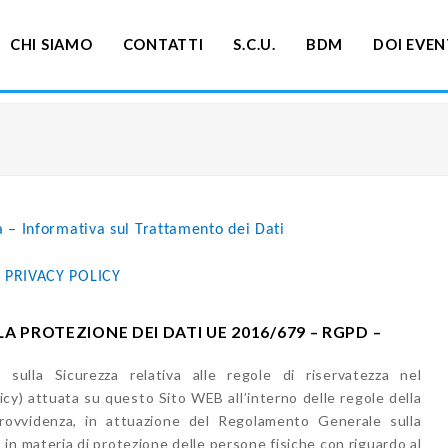
CHI SIAMO
CONTATTI
S.C.U.
BDM
DOI EVEN
za – Informativa sul Trattamento dei Dati
PRIVACY POLICY
 PROTEZIONE DEI DATI UE 2016/679 – RGPD –
sulla Sicurezza relativa alle regole di riservatezza nel
icy) attuata su questo Sito WEB all’interno delle regole della
Provvidenza, in attuazione del Regolamento Generale sulla
n materia di protezione delle persone fisiche con riguardo al