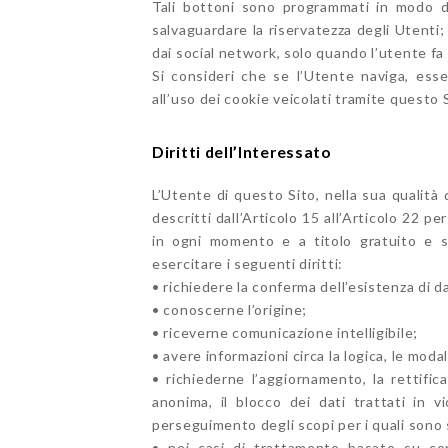
Tali bottoni sono programmati in modo da
salvaguardare la riservatezza degli Utenti
dai social network, solo quando l’utente fa 
Si consideri che se l’Utente naviga, ess
all’uso dei cookie veicolati tramite questo 
Diritti dell’Interessato
L’Utente di questo Sito, nella sua qualità 
descritti dall’Articolo 15 all’Articolo 22 p
in ogni momento e a titolo gratuito e se
esercitare i seguenti diritti:
• richiedere la conferma dell’esistenza di da
• conoscerne l’origine;
• riceverne comunicazione intelligibile;
• avere informazioni circa la logica, le modal
• richiederne l’aggiornamento, la rettifica
anonima, il blocco dei dati trattati in v
perseguimento degli scopi per i quali sono s
• nei casi di trattamento basato su cons