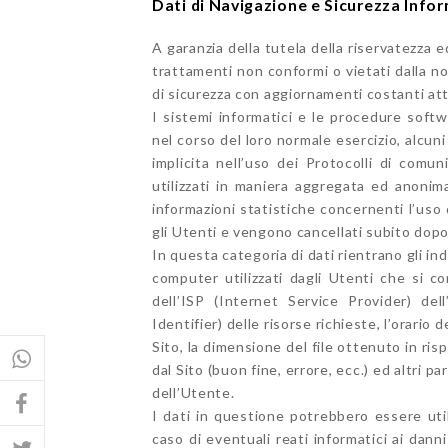
Dati di Navigazione e Sicurezza Info
A garanzia della tutela della riservatezza e
trattamenti non conformi o vietati dalla no
di sicurezza con aggiornamenti costanti atti
I sistemi informatici e le procedure soft
nel corso del loro normale esercizio, alcuni
implicita nell’uso dei Protocolli di comu
utilizzati in maniera aggregata ed anonima
informazioni statistiche concernenti l’uso d
gli Utenti e vengono cancellati subito dopo
In questa categoria di dati rientrano gli ind
computer utilizzati dagli Utenti che si co
dell’ISP (Internet Service Provider) del
Identifier) delle risorse richieste, l’orario d
Sito, la dimensione del file ottenuto in ris
dal Sito (buon fine, errore, ecc.) ed altri p
dell’Utente.
I dati in questione potrebbero essere utili
caso di eventuali reati informatici ai danni