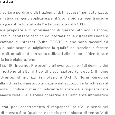
rmatica
d evitare perdite o distruzioni di dati, accessi non autorizzati,
rmativa vengono applicate per il Sito le più stringenti misure
 a garantire lo stato dell’arte prevista dal RGPD.
ware preposte al funzionamento di questo Sito acquisiscono,
 dati di carattere tecnico ed informatico la cui trasmissione è
nicazione di Internet (Suite TCP/IP) e che sono raccolti ed
 al solo scopo di migliorare la qualità del servizio e fornire
el Sito; tali dati non sono utilizzati allo scopo di identificare
 la loro elaborazione.
irizzi IP (Internet Protocol) o gli eventuali nomi di dominio dei
nnettono al Sito, il tipo di visualizzatore (browser), il nome
l’Utente, gli indirizzi in notazione URI (Uniform Resource
ella richiesta, il metodo utilizzato nel sottoporre la richiesta al
posta, il codice numerico indicante lo stato della risposta data
arametri relativi al sistema operativo e all’ambiente informatico
zzati per l’accertamento di responsabilità civili e penali nel
 di questo Sito (quali ad esempio per il blocco di tentativi di