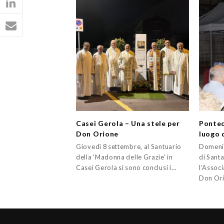
Casei Gerola – Una stele per
Pontec
Don Orione
luogo d
Giovedì 8 settembre, al Santuario
Domenic
della ‘Madonna delle Grazie’ in
di Sant
Casei Gerola si sono conclusi i…
l’Associ
Don Or