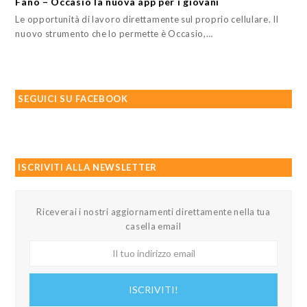
Fano – Occasio la nuova app per i giovani
Le opportunità di lavoro direttamente sul proprio cellulare. Il
nuovo strumento che lo permette è Occasio,…
SEGUICI SU FACEBOOK
ISCRIVITI ALLA NEWSLETTER
Riceverai i nostri aggiornamenti direttamente nella tua
casella email
Il
tuo
indirizzo
ISCRIVITI!
email