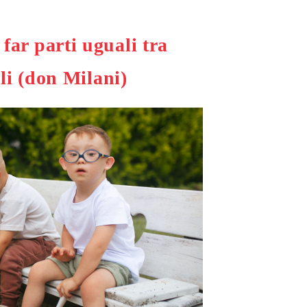
 far parti uguali tra
li (don Milani)