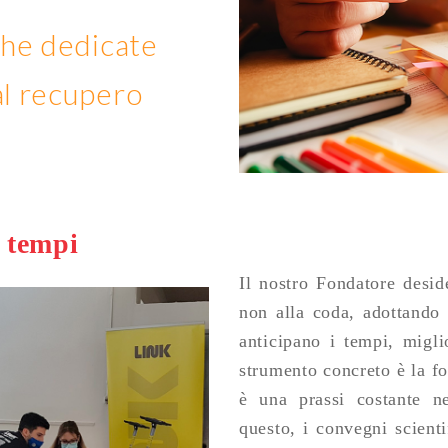
che dedicate
al recupero
i tempi
Il nostro Fondatore desid
non alla coda, adottando
anticipano i tempi, migli
strumento concreto è la f
è una prassi costante n
questo, i convegni scienti