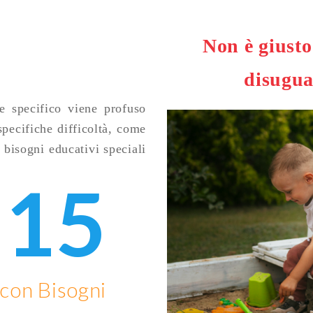
Non è giusto
disugua
e specifico viene profuso
specifiche difficoltà, come
 bisogni educativi speciali
515
 con Bisogni