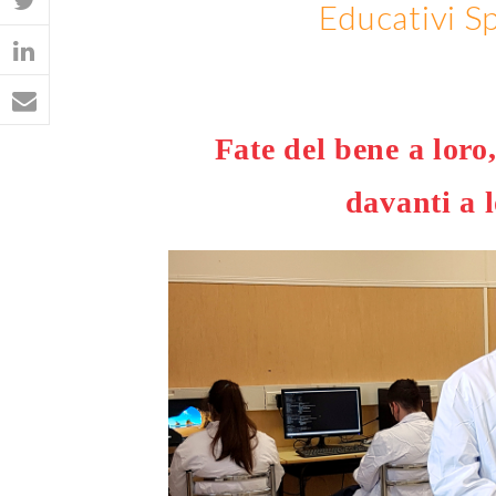
Educativi Sp
Fate del bene a loro,
davanti a l