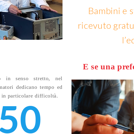
Bambini e 
ricevuto grat
l’
E se una pre
o in senso stretto, nel
rmatori dedicano tempo ed
in particolare difficoltà.
50