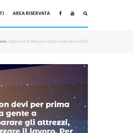
TI
AREA RISERVATA
ome
»
Bilancio di Missione Opere educative 2021