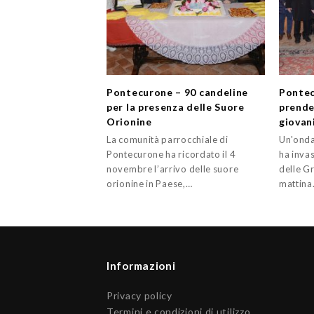
Pontecurone – 90 candeline
Pontec
per la presenza delle Suore
prende
Orionine
giovan
La comunità parrocchiale di
Un'onda
Pontecurone ha ricordato il 4
ha inva
novembre l’arrivo delle suore
delle G
orionine in Paese,…
mattin
Informazioni
Privacy policy
Termini e condizioni di utilizzo