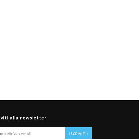
iviti alla newsletter
Il
ISCRIVITI!
tuo