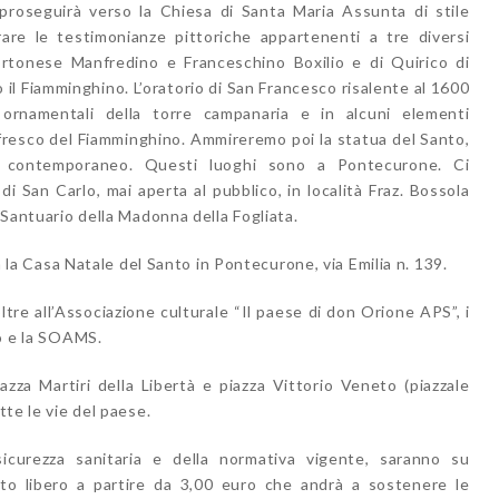
proseguirà verso la Chiesa di Santa Maria Assunta di stile
re le testimonianze pittoriche appartenenti a tre diversi
rtonese Manfredino e Franceschino Boxilio e di Quirico di
il Fiamminghino. L’oratorio di San Francesco risalente al 1600
 ornamentali della torre campanaria e in alcuni elementi
affresco del Fiamminghino. Ammireremo poi la statua del Santo,
a contemporaneo. Questi luoghi sono a Pontecurone. Ci
i San Carlo, mai aperta al pubblico, in località Fraz. Bossola
l Santuario della Madonna della Fogliata.
arà la Casa Natale del Santo in Pontecurone, via Emilia n. 139.
ltre all’Associazione culturale “Il paese di don Orione APS”, i
co e la SOAMS.
zza Martiri della Libertà e piazza Vittorio Veneto (piazzale
tte le vie del paese.
sicurezza sanitaria e della normativa vigente, saranno su
to libero a partire da 3,00 euro che andrà a sostenere le