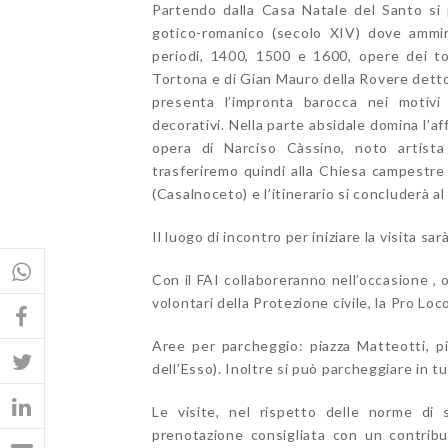
Partendo dalla Casa Natale del Santo si 
gotico-romanico (secolo XIV) dove ammira
periodi, 1400, 1500 e 1600, opere dei to
Tortona e di Gian Mauro della Rovere detto 
presenta l’impronta barocca nei motivi
decorativi. Nella parte absidale domina l’
opera di Narciso Càssino, noto artist
trasferiremo quindi alla Chiesa campestre d
(Casalnoceto) e l’itinerario si concluderà a
Il luogo di incontro per iniziare la visita s
Con il FAI collaboreranno nell’occasione , o
volontari della Protezione civile, la Pro Lo
Aree per parcheggio: piazza Matteotti, pia
dell’Esso). Inoltre si può parcheggiare in tu
Le visite, nel rispetto delle norme di 
prenotazione consigliata con un contribu