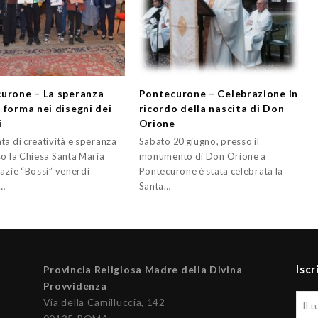
urone – La speranza
Pontecurone – Celebrazione in
 forma nei disegni dei
ricordo della nascita di Don
i
Orione
ta di creatività e speranza
Sabato 20 giugno, presso il
so la Chiesa Santa Maria
monumento di Don Orione a
razie “Bossi” venerdì
Pontecurone è stata celebrata la
a…
Santa…
Iscr
Provincia Religiosa Madre della Divina
Provvidenza
Via della Camilluccia, 142