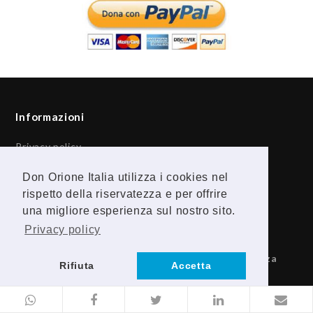
Informazioni
Privacy policy
Termini e condizioni di utilizzo
Don Orione Italia utilizza i cookies nel
Cookie policy
rispetto della riservatezza e per offrire
Responsabile della Protezione dei Dati
Obblighi di trasparenza
una migliore esperienza sul nostro sito.
Privacy policy
Provincia Religiosa Madre della Divina Provvidenza
Rifiuta
Accetta
Via della Camilluccia, 142
00135 ROMA
CF/PIVA 97889670580