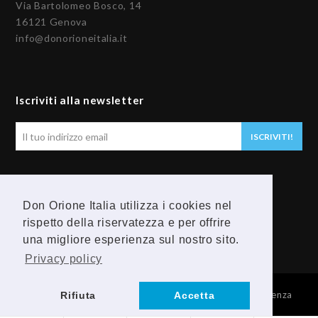
Via Bartolomeo Bosco, 14
16121 Genova
info@donorioneitalia.it
Iscriviti alla newsletter
Il
ISCRIVITI!
tuo
indirizzo
email
Seguici
Don Orione Italia utilizza i cookies nel
F
Y
rispetto della riservatezza e per offrire
una migliore esperienza sul nostro sito.
a
o
Privacy policy
c
u
© 2026 Provincia Religiosa Madre della Divina Provvidenza
Rifiuta
Accetta
e
t