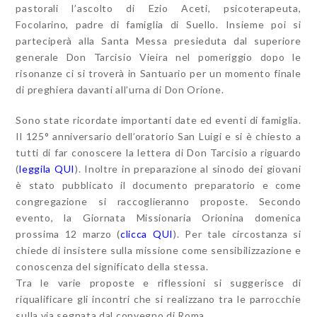
pastorali l’ascolto di Ezio Aceti, psicoterapeuta,
Focolarino, padre di famiglia di Suello. Insieme poi si
parteciperà alla Santa Messa presieduta dal superiore
generale Don Tarcisio Vieira nel pomeriggio dopo le
risonanze ci si troverà in Santuario per un momento finale
di preghiera davanti all’urna di Don Orione.
Sono state ricordate importanti date ed eventi di famiglia.
Il 125° anniversario dell’oratorio San Luigi e si è chiesto a
tutti di far conoscere la lettera di Don Tarcisio a riguardo
(
leggila QUI
). Inoltre in preparazione al sinodo dei giovani
è stato pubblicato il documento preparatorio e come
congregazione si raccoglieranno proposte. Secondo
evento, la Giornata Missionaria Orionina domenica
prossima 12 marzo (
clicca QUI
). Per tale circostanza si
chiede di insistere sulla missione come sensibilizzazione e
conoscenza del significato della stessa.
Tra le varie proposte e riflessioni si suggerisce di
riqualificare gli incontri che si realizzano tra le parrocchie
sulla via segnata dal convegno di Roma.