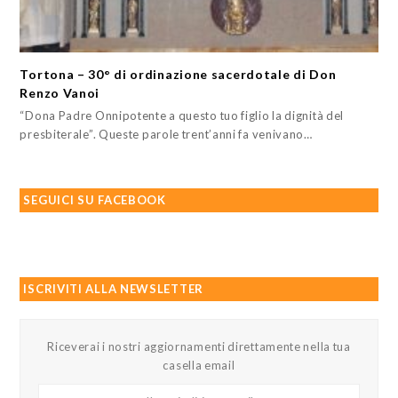
Tortona – 30° di ordinazione sacerdotale di Don
Renzo Vanoi
“Dona Padre Onnipotente a questo tuo figlio la dignità del
presbiterale”. Queste parole trent’anni fa venivano…
SEGUICI SU FACEBOOK
ISCRIVITI ALLA NEWSLETTER
Riceverai i nostri aggiornamenti direttamente nella tua
casella email
Il