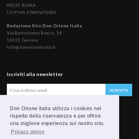
00135 ROMA
CF/PIVA 97889670580
Redazione Sito Don Orione Italia
Via Bartolomeo Bosco, 14
16121 Genova
info@donorioneitalia.it
Iscriviti alla newsletter
Il
ISCRIVITI!
tuo
indirizzo
Don Orione Italia utilizza i cookies nel
email
Seguici
rispetto della riservatezza e per offrire
una migliore esperienza sul nostro sito.
F
Y
Privacy policy