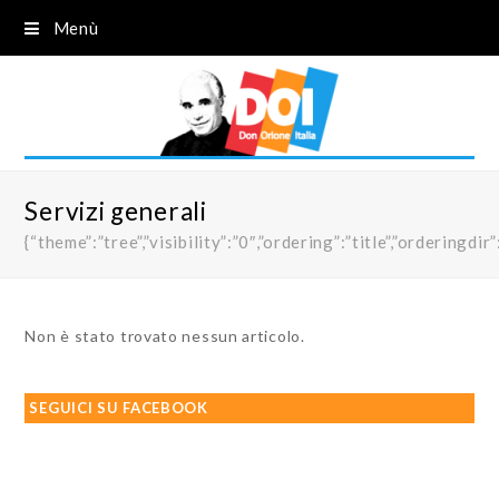
Menù
Servizi generali
{“theme”:”tree”,”visibility”:”0″,”ordering”:”title”,”order
Non è stato trovato nessun articolo.
SEGUICI SU FACEBOOK