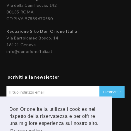
Via della Camilluccia, 142
00135 ROMA
CF/PIVA 97889670580
Redazione Sito Don Orione Italia
Via Bartolomeo Bosco, 14
16121 Genova
info@donorioneitalia.it
Iscriviti alla newsletter
Il
ISCRIVITI!
tuo
indirizzo
Don Orione Italia utilizza i cookies nel
email
Seguici
rispetto della riservatezza e per offrire
una migliore esperienza sul nostro sito.
F
Y