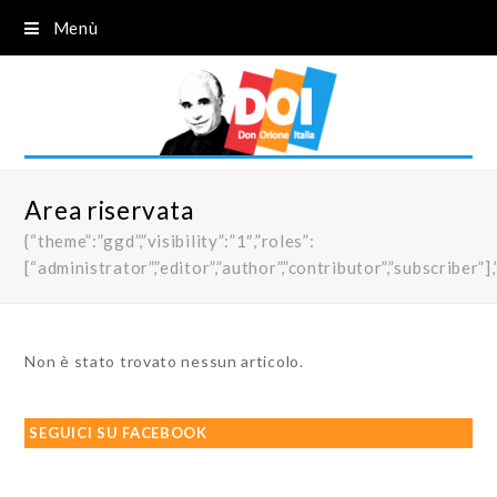
Menù
Area riservata
{“theme”:”ggd”,”visibility”:”1″,”roles”:
[“administrator”,”editor”,”author”,”contributor”,”subscri
Non è stato trovato nessun articolo.
SEGUICI SU FACEBOOK