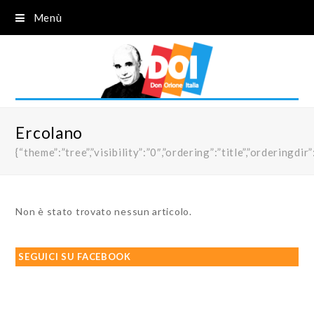
Menù
Ercolano
{“theme”:”tree”,”visibility”:”0″,”ordering”:”title”,”order
Non è stato trovato nessun articolo.
SEGUICI SU FACEBOOK