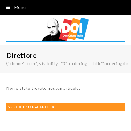
Menù
Direttore
{“theme”:”tree”,”visibility”:”0″,”ordering”:”title”,”order
Non è stato trovato nessun articolo.
SEGUICI SU FACEBOOK