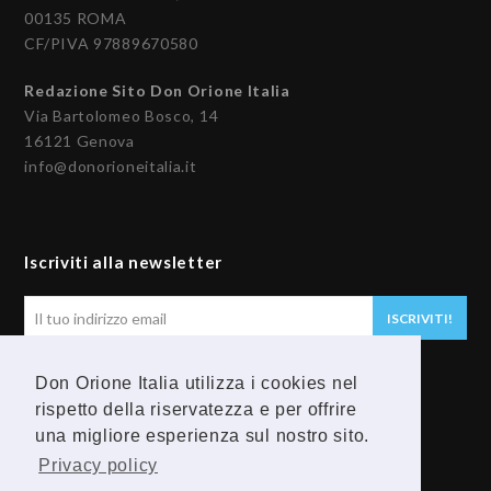
00135 ROMA
CF/PIVA 97889670580
Redazione Sito Don Orione Italia
Via Bartolomeo Bosco, 14
16121 Genova
info@donorioneitalia.it
Iscriviti alla newsletter
Il
ISCRIVITI!
tuo
indirizzo
Don Orione Italia utilizza i cookies nel
email
Seguici
rispetto della riservatezza e per offrire
una migliore esperienza sul nostro sito.
F
Y
Privacy policy