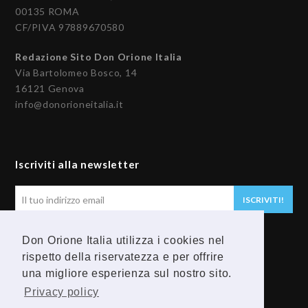
00135 ROMA
CF/PIVA 97889670580
Redazione Sito Don Orione Italia
Via Bartolomeo Bosco, 14
16121 Genova
info@donorioneitalia.it
Iscriviti alla newsletter
Il
ISCRIVITI!
tuo
indirizzo
Don Orione Italia utilizza i cookies nel
email
Seguici
rispetto della riservatezza e per offrire
una migliore esperienza sul nostro sito.
F
Y
Privacy policy