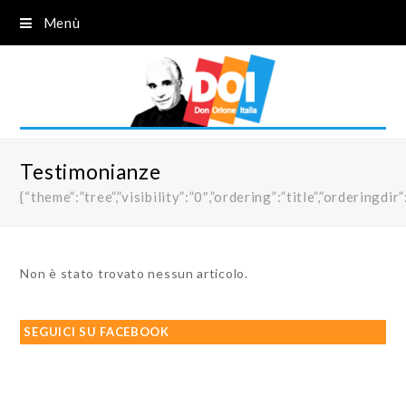
Menù
Testimonianze
{“theme”:”tree”,”visibility”:”0″,”ordering”:”title”,”order
Non è stato trovato nessun articolo.
SEGUICI SU FACEBOOK