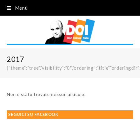
Menù
2017
{“theme”:”tree”,”visibility”:”0″,”ordering”:”title”,”order
Non è stato trovato nessun articolo.
SEGUICI SU FACEBOOK