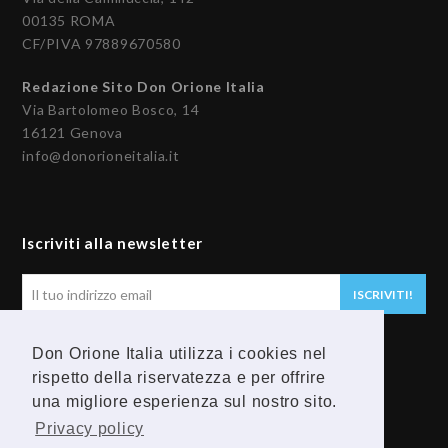
00135 ROMA
CF/PIVA 97889670580
Redazione Sito Don Orione Italia
Via Bartolomeo Bosco, 14
16121 Genova
info@donorioneitalia.it
Iscriviti alla newsletter
Il
ISCRIVITI!
tuo
indirizzo
Don Orione Italia utilizza i cookies nel
email
Seguici
rispetto della riservatezza e per offrire
una migliore esperienza sul nostro sito.
F
Y
Privacy policy