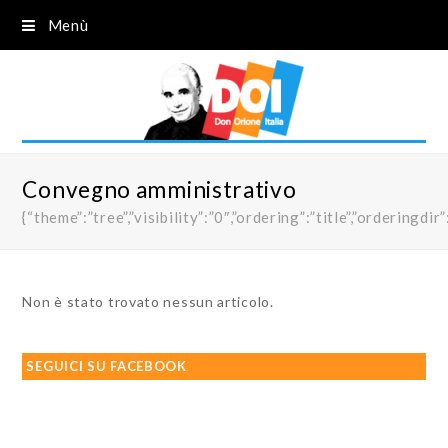
Menù
Convegno amministrativo
{“theme”:”tree”,”visibility”:”0″,”ordering”:”title”,”order
Non è stato trovato nessun articolo.
SEGUICI SU FACEBOOK