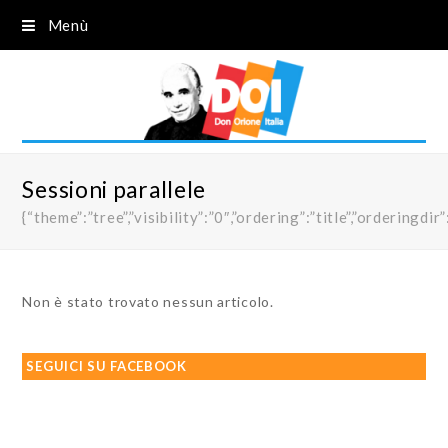
Menù
Sessioni parallele
{“theme”:”tree”,”visibility”:”0″,”ordering”:”title”,”order
Non è stato trovato nessun articolo.
SEGUICI SU FACEBOOK