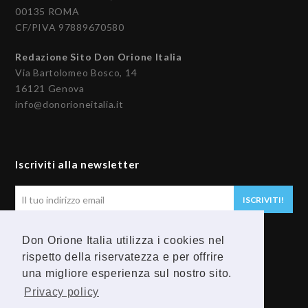
00135 ROMA
CF/PIVA 97889670580
Redazione Sito Don Orione Italia
Via Bartolomeo Bosco, 14
16121 Genova
info@donorioneitalia.it
Iscriviti alla newsletter
Il
ISCRIVITI!
tuo
indirizzo
Don Orione Italia utilizza i cookies nel
email
Seguici
rispetto della riservatezza e per offrire
una migliore esperienza sul nostro sito.
F
Y
Privacy policy