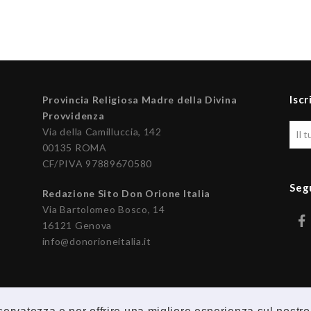
Iscr
Provincia Religiosa Madre della Divina
Provvidenza
Via della Camilluccia, 142
00135 ROMA
CF/PIVA 97889670580
Seg
Redazione Sito Don Orione Italia
Via Bartolomeo Bosco, 14
16121 Genova
info@donorioneitalia.it