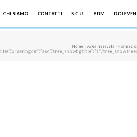
CHI SIAMO
CONTATTI
S.C.U.
BDM
DOI EVEN
Home
»
Area riservata
»
Formazio
ng”:”title”,”orderingdir”:”asc”,”tree_showbgtitle”:”1″,”tree_s