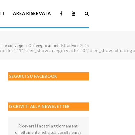
TI
AREA RISERVATA
ne e convegni
»
Convegno amministrativo
»
2015
howtreeborder”:”1″,”tree_showcategorytitle”:”0″,”tree_showsubc
SEGUICI SU FACEBOOK
ISCRIVITI ALLA NEWSLETTER
Riceverai i nostri aggiornamenti
direttamente nella tua casella email