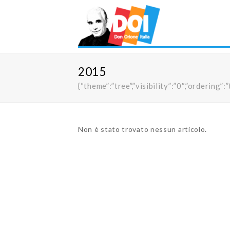
2015
{“theme”:”tree”,”visibility”:”0″,”orderi
Non è stato trovato nessun articolo.