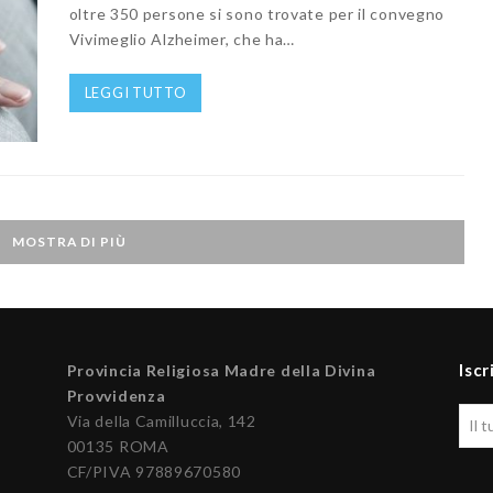
oltre 350 persone si sono trovate per il convegno
Vivimeglio Alzheimer, che ha…
LEGGI TUTTO
MOSTRA DI PIÙ
Iscr
Provincia Religiosa Madre della Divina
Provvidenza
Via della Camilluccia, 142
00135 ROMA
CF/PIVA 97889670580