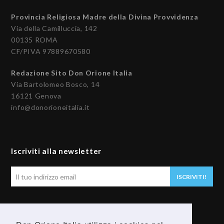
Provincia Religiosa Madre della Divina Provvidenza
Via della Camilluccia, 142
00135 ROMA
CF/PIVA 97889670580
Redazione Sito Don Orione Italia
Via Bartolomeo Bosco, 14
16121 Genova
info@donorioneitalia.it
Iscriviti alla newsletter
Il
ISCRIVITI!
tuo
indirizzo
email
Seguici