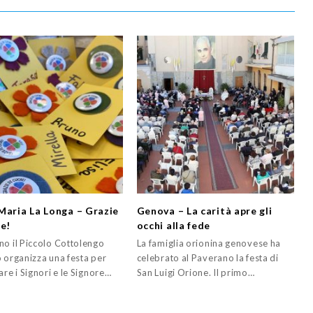
Maria La Longa – Grazie
Genova – La carità apre gli
re!
occhi alla fede
no il Piccolo Cottolengo
La famiglia orionina genovese ha
o organizza una festa per
celebrato al Paverano la festa di
are i Signori e le Signore…
San Luigi Orione. Il primo…