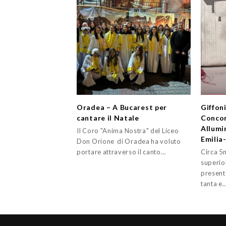
Oradea – A Bucarest per
Giffoni
cantare il Natale
Concor
Allumi
Il Coro "Anima Nostra" del Liceo
Emili
Don Orione di Oradea ha voluto
portare attraverso il canto…
Circa 5m
superior
present
tanta e