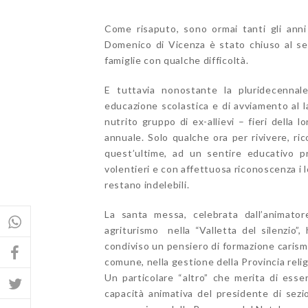
Come risaputo, sono ormai tanti gli anni 
Domenico di Vicenza è stato chiuso al serv
famiglie con qualche difficoltà.
E tuttavia nonostante la pluridecennale
educazione scolastica e di avviamento al 
nutrito gruppo di ex-allievi – fieri della 
annuale. Solo qualche ora per rivivere, ri
quest’ultime, ad un sentire educativo p
volentieri e con affettuosa riconoscenza i 
restano indelebili.
La santa messa, celebrata dall’animato
agriturismo nella “Valletta del silenzio”
condiviso un pensiero di formazione carism
comune, nella gestione della Provincia reli
Un particolare “altro” che merita di esse
capacità animativa del presidente di sezi