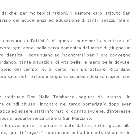
da che, per molteplici ragioni, il sempre caro istituto San
izio dell’accoglienza ed educazione di tanti ragazzi, figli di
 chiusura dell’attività di questa benemerita struttura di
lavoro ogni anno, nella terza domenica del mese di giugno un
loro identità – continuano ad incontrarsi per il loro convegno
cordando, tante situazioni di vita belle e meno belle dovute,
roprio del tempo e, di certo, non più attuale. Ricordano
loro sacerdoti e i loro insegnanti scambiandosi sensazioni che
re spirituale Don Nello Tombacco, seguita dal pranzo in
, ha quindi chiuso l’incontro nel tardo pomeriggio dopo aver
atica ed essere stati informati di quanto avviene, d’interesse
giosa di appartenenza che è la San Marziano.
re lodevolmente ricordato è dato dal fatto che, grazie alla
one, questi “ragazzi” continuano poi ad incontrarsi anche in