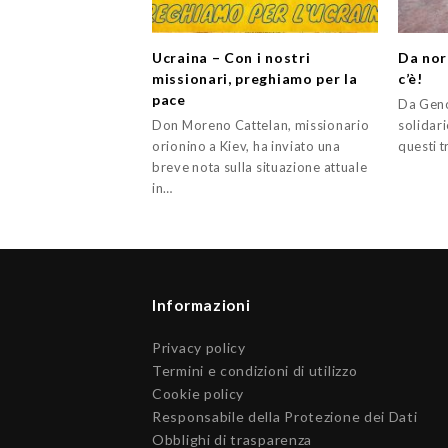
Ucraina – Con i nostri
Da nor
missionari, preghiamo per la
c’è!
pace
Da Geno
Don Moreno Cattelan, missionario
solidari
orionino a Kiev, ha inviato una
questi t
breve nota sulla situazione attuale
in…
Informazioni
Privacy policy
Termini e condizioni di utilizzo
Cookie policy
Responsabile della Protezione dei Dati
Obblighi di trasparenza