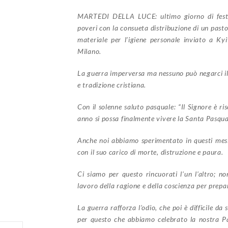
MARTEDI DELLA LUCE: ultimo giorno di festa. 
poveri con la consueta distribuzione di un pasto
materiale per l’igiene personale inviato a Kyi
Milano.
La guerra imperversa ma nessuno può negarci il d
e tradizione cristiana.
Con il solenne saluto pasquale: “Il Signore è ri
anno si possa finalmente vivere la Santa Pasqua 
Anche noi abbiamo sperimentato in questi mesi
con il suo carico di morte, distruzione e paura.
Ci siamo per questo rincuorati l’un l’altro; n
lavoro della ragione e della coscienza per prepar
La guerra rafforza l’odio, che poi è difficile da
per questo che abbiamo celebrato la nostra Pa