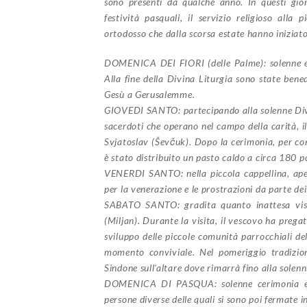
sono presenti da qualche anno. In questi giorn
festività pasquali, il servizio religioso alla 
ortodosso che dalla scorsa estate hanno iniziato
DOMENICA DEI FIORI (delle Palme): solenne e p
Alla fine della Divina Liturgia sono state benede
Gesù a Gerusalemme.
GIOVEDI SANTO: partecipando alla solenne Divi
sacerdoti che operano nel campo della carità, i
Svjatoslav (Ševčuk). Dopo la cerimonia, per con
è stato distribuito un pasto caldo a circa 180 p
VENERDI SANTO: nella piccola cappellina, apert
per la venerazione e le prostrazioni da parte dei 
SABATO SANTO: gradita quanto inattesa visita
(Miljan). Durante la visita, il vescovo ha prega
sviluppo delle piccole comunità parrocchiali del
momento conviviale. Nel pomeriggio tradiziona
Sindone sull’altare dove rimarrà fino alla solenn
DOMENICA DI PASQUA: solenne cerimonia e an
persone diverse delle quali si sono poi fermate 