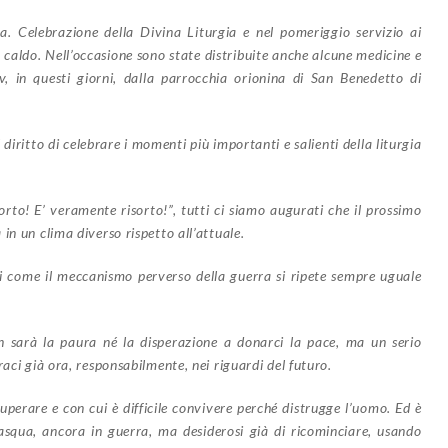
Celebrazione della Divina Liturgia e nel pomeriggio servizio ai
 caldo. Nell’occasione sono state distribuite anche alcune medicine e
v, in questi giorni, dalla parrocchia orionina di San Benedetto di
iritto di celebrare i momenti più importanti e salienti della liturgia
sorto! E’ veramente risorto!”, tutti ci siamo augurati che il prossimo
in un clima diverso rispetto all’attuale.
 come il meccanismo perverso della guerra si ripete sempre uguale
on sarà la paura né la disperazione a donarci la pace, ma un serio
aci già ora, responsabilmente, nei riguardi del futuro.
 superare e con cui è difficile convivere perché distrugge l’uomo.
Ed è
squa, ancora in guerra, ma desiderosi già di ricominciare, usando