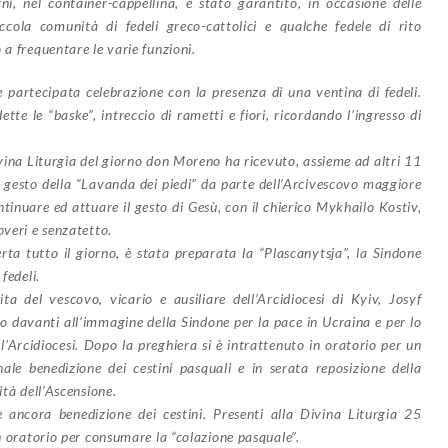
i, nel container-cappellina, è stato garantito, in occasione delle
piccola comunità di fedeli greco-cattolici e qualche fedele di rito
 a frequentare le varie funzioni.
artecipata celebrazione con la presenza di una ventina di fedeli.
tte le “baske”, intreccio di rametti e fiori, ricordando l’ingresso di
na Liturgia del giorno don Moreno ha ricevuto, assieme ad altri 11
l gesto della “Lavanda dei piedi” da parte dell’Arcivescovo maggiore
tinuare ed attuare il gesto di Gesù, con il chierico Mykhailo Kostiv,
overi e senzatetto.
a tutto il giorno, è stata preparata la “Plascanytsja”, la Sindone
fedeli.
 del vescovo, vicario e ausiliare dell’Arcidiocesi di Kyiv, Josyf
to davanti all’immagine della Sindone per la pace in Ucraina e per lo
l’Arcidiocesi. Dopo la preghiera si è intrattenuto in oratorio per un
le benedizione dei cestini pasquali e in serata reposizione della
ità dell’Ascensione.
cora benedizione dei cestini. Presenti alla Divina Liturgia 25
in oratorio per consumare la “colazione pasquale”.