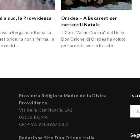
d a sud, la Provvidenza
Oradea – A Bucarest per
cantare il Natale
va, a Bergamo e Roma, la
Il Coro "Anima Nostra" del Liceo
età orionina non si ferma. In
Don Orione di Oradea ha voluto
re centri…
portare attraverso il canto…
Iscr
Provincia Religiosa Madre della Divina
Provvidenza
Via della Camilluccia, 142
00135 ROMA
CF/PIVA 97889670580
Seg
Redazione Sito Don Orione Italia