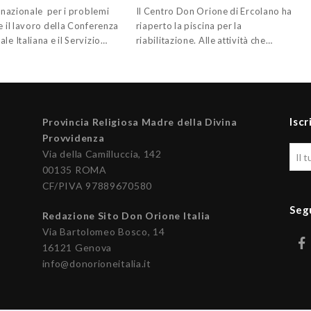
o nazionale per i problemi
Il Centro Don Orione di Ercolano ha
e il lavoro della Conferenza
riaperto la piscina per la
le Italiana e il Servizio…
riabilitazione. Alle attività che…
Iscr
Provincia Religiosa Madre della Divina
Provvidenza
Via della Camilluccia, 142
00135 ROMA
CF/PIVA 97889670580
Seg
Redazione Sito Don Orione Italia
Via Bartolomeo Bosco, 14
16121 Genova
info@donorioneitalia.it