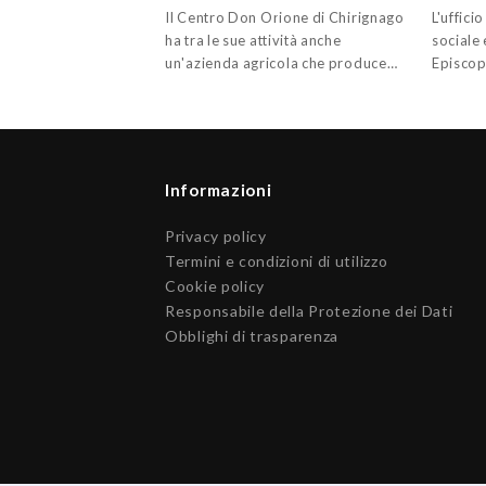
Il Centro Don Orione di Chirignago
L'uffici
ha tra le sue attività anche
sociale 
un'azienda agricola che produce…
Episcopa
Informazioni
Privacy policy
Termini e condizioni di utilizzo
Cookie policy
Responsabile della Protezione dei Dati
Obblighi di trasparenza