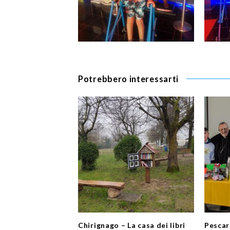
Potrebbero interessarti
Chirignago – La casa dei libri
Pescar