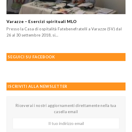
Varazze – Esercizi spirituali MLO
Presso la Casa di ospitalità Fatebenefratelli a Varazze (SV) dal
26 al 30 settembre 2018, si…
SEGUICI SU FACEBOOK
ISCRIVITI ALLA NEWSLETTER
Riceverai i nostri aggiornamenti direttamente nella tua
casella email
Il
tuo