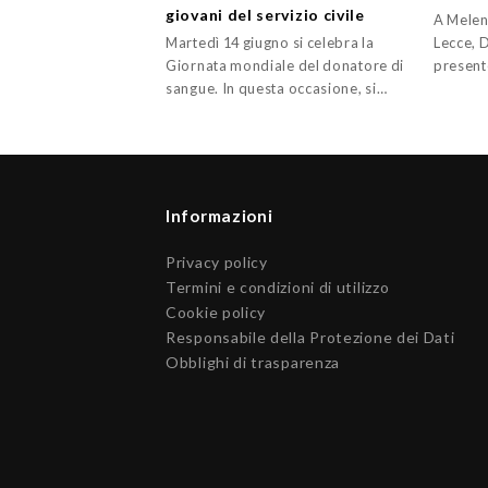
giovani del servizio civile
A Melen
Martedì 14 giugno si celebra la
Lecce, 
Giornata mondiale del donatore di
present
sangue. In questa occasione, si…
Informazioni
Privacy policy
Termini e condizioni di utilizzo
Cookie policy
Responsabile della Protezione dei Dati
Obblighi di trasparenza