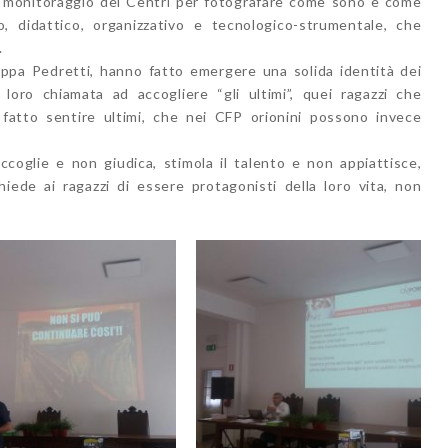
un monitoraggio dei Centri per fotografare come sono e come
, didattico, organizzativo e tecnologico-strumentale, che
.
oppa Pedretti, hanno fatto emergere una solida identità dei
a loro chiamata ad accogliere “gli ultimi”, quei ragazzi che
fatto sentire ultimi, che nei CFP orionini possono invece
ccoglie e non giudica, stimola il talento e non appiattisce,
iede ai ragazzi di essere protagonisti della loro vita, non