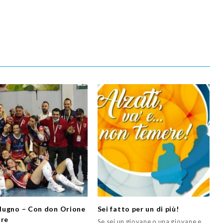
ugno – Con don Orione
Sei fatto per un di più!
ore
Se sei un giovane o una giovane e