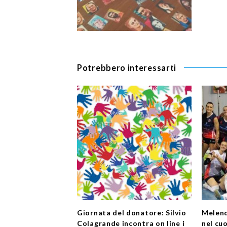
Potrebbero interessarti
Giornata del donatore: Silvio
Melend
Colagrande incontra on line i
nel cu