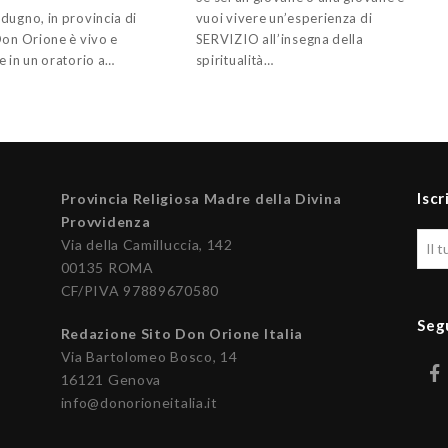
dugno, in provincia di
vuoi vivere un’esperienza di
Don Orione è vivo e
SERVIZIO all’insegna della
e in un oratorio a…
spiritualità…
Iscr
Provincia Religiosa Madre della Divina
Provvidenza
Via della Camilluccia, 142
00135 ROMA
CF/PIVA 97889670580
Seg
Redazione Sito Don Orione Italia
Via Bartolomeo Bosco, 14
16121 Genova
info@donorioneitalia.it