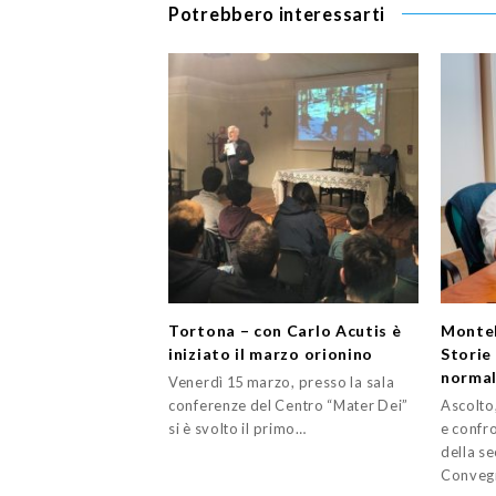
Potrebbero interessarti
Tortona – con Carlo Acutis è
Monteb
iniziato il marzo orionino
Storie
normal
Venerdì 15 marzo, presso la sala
conferenze del Centro “Mater Dei”
Ascolto
si è svolto il primo…
e confr
della s
Conve