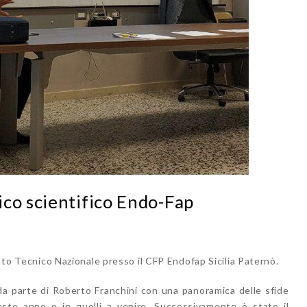
co scientifico Endo-Fap
tato Tecnico Nazionale presso il CFP Endofap Sicilia Paternò.
 da parte di Roberto Franchini con una panoramica delle sfide
sto anno e in quelli a venire. Successivamente è stato il