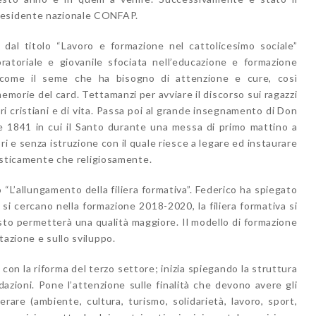
residente nazionale CONFAP.
dal titolo “Lavoro e formazione nel cattolicesimo sociale”
atoriale e giovanile sfociata nell’educazione e formazione
 come il seme che ha bisogno di attenzione e cure, così
memorie del card. Tettamanzi per avviare il discorso sui ragazzi
i cristiani e di vita. Passa poi al grande insegnamento di Don
e 1841 in cui il Santo durante una messa di primo mattino a
 e senza istruzione con il quale riesce a legare ed instaurare
lasticamente che religiosamente.
 “L’allungamento della filiera formativa”. Federico ha spiegato
 si cercano nella formazione 2018-2020, la filiera formativa si
esto permetterà una qualità maggiore. Il modello di formazione
tazione e sullo sviluppo.
con la riforma del terzo settore; inizia spiegando la struttura
dazioni. Pone l’attenzione sulle finalità che devono avere gli
rare (ambiente, cultura, turismo, solidarietà, lavoro, sport,