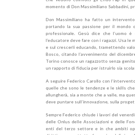
momento di Don Massimiliano Sabbadini, p
Don Massimiliano ha fatto un intervento 
portando la sua passione per il mondo or
professionale. Gesù dice che l’uomo è
l’educatore deve fare con i ragazzi. Usa le 
e sul crescerli educando, tramettendo valor
Bosco, citando l’avvenimento del dicembr
Torino conosce un ragazzotto senza genitori
un rapporto di fiducia per istruirlo sia sco
A seguire Federico Carollo con l’intervento
quelle che sono le tendenze e le skills che
allungherà, sia a monte che a valle, ma qu
deve puntare sull’innovazione, sulla proget
Sempre Federico chiude i lavori del venerdì 
delle Onlus delle Associazioni e delle Fon
enti del terzo settore e in che ambiti ope