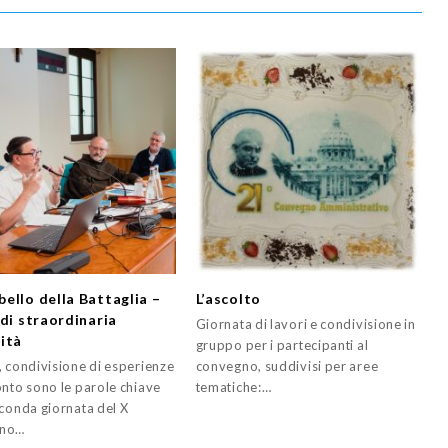
ello della Battaglia –
L’ascolto
 di straordinaria
Giornata di lavori e condivisione in
ità
gruppo per i partecipanti al
, condivisione di esperienze
convegno, suddivisi per aree
onto sono le parole chiave
tematiche:…
econda giornata del X
gno…