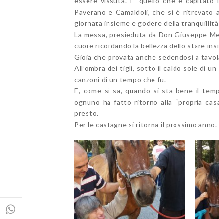
essere vissuta. E’ quello che è capitato i
Paverano e Camaldoli, che si è ritrovato a
giornata insieme e godere della tranquillità
La messa, presieduta da Don Giuseppe Medda,
cuore ricordando la bellezza dello stare ins
Gioia che provata anche sedendosi a tavol
All’ombra dei tigli, sotto il caldo sole di
canzoni di un tempo che fu.
E, come si sa, quando si sta bene il tem
ognuno ha fatto ritorno alla “propria cas
presto.
Per le castagne si ritorna il prossimo anno.