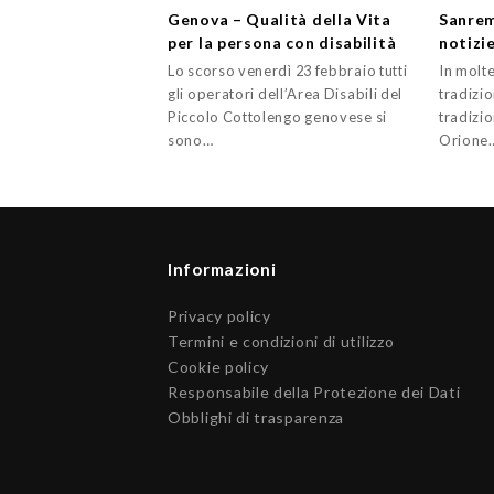
Genova – Qualità della Vita
Sanrem
per la persona con disabilità
notizie
Lo scorso venerdì 23 febbraio tutti
In molt
gli operatori dell’Area Disabili del
tradizio
Piccolo Cottolengo genovese si
tradizi
sono…
Orione
Informazioni
Privacy policy
Termini e condizioni di utilizzo
Cookie policy
Responsabile della Protezione dei Dati
Obblighi di trasparenza