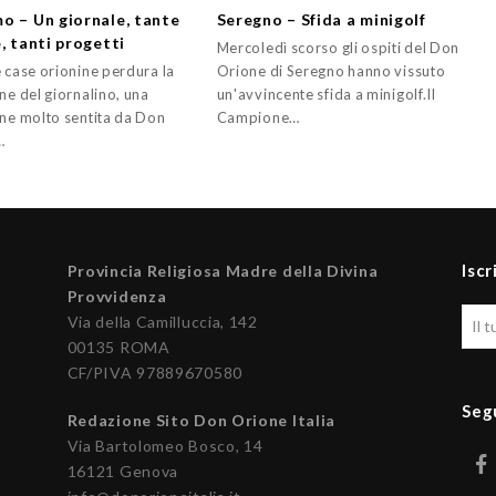
o – Un giornale, tante
Seregno – Sfida a minigolf
, tanti progetti
Mercoledì scorso gli ospiti del Don
e case orionine perdura la
Orione di Seregno hanno vissuto
ne del giornalino, una
un'avvincente sfida a minigolf.Il
one molto sentita da Don
Campione…
…
Iscr
Provincia Religiosa Madre della Divina
Provvidenza
Via della Camilluccia, 142
00135 ROMA
CF/PIVA 97889670580
Seg
Redazione Sito Don Orione Italia
Via Bartolomeo Bosco, 14
16121 Genova