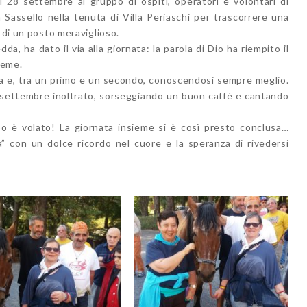
l 28 settembre al gruppo di ospiti, operatori e volontari di
 Sassello nella tenuta di Villa Periaschi per trascorrere una
 di un posto meraviglioso.
 ha dato il via alla giornata: la parola di Dio ha riempito il
ieme.
a e, tra un primo e un secondo, conoscendosi sempre meglio.
 un settembre inoltrato, sorseggiando un buon caffè e cantando
po è volato! La giornata insieme si è così presto conclusa…
a” con un dolce ricordo nel cuore e la speranza di rivedersi