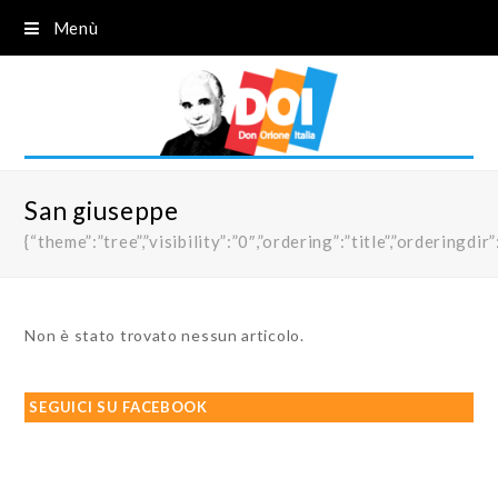
Menù
San giuseppe
{“theme”:”tree”,”visibility”:”0″,”ordering”:”title”,”order
Non è stato trovato nessun articolo.
SEGUICI SU FACEBOOK