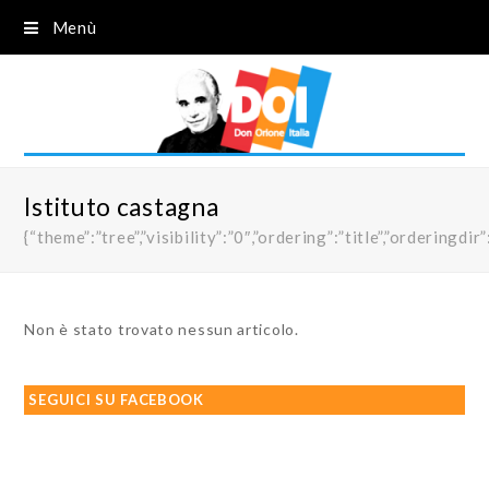
Menù
Istituto castagna
{“theme”:”tree”,”visibility”:”0″,”ordering”:”title”,”order
Non è stato trovato nessun articolo.
SEGUICI SU FACEBOOK