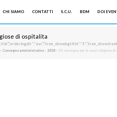
CHI SIAMO
CONTATTI
S.C.U.
BDM
DOI EVEN
giose di ospitalita
ng”:”title”,”orderingdir”:”asc”,”tree_showbgtitle”:”1″,”tree_s
»
Convegno amministrativo
»
2018
»
Vii convegno per le case religiose di 