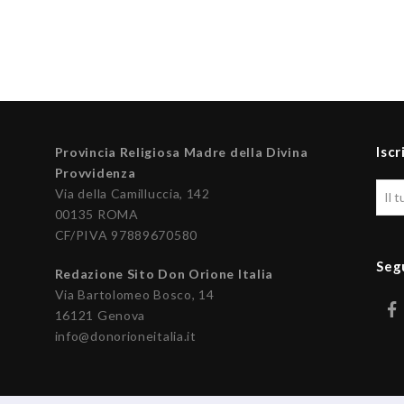
Iscr
Provincia Religiosa Madre della Divina
Provvidenza
Via della Camilluccia, 142
00135 ROMA
CF/PIVA 97889670580
Seg
Redazione Sito Don Orione Italia
Via Bartolomeo Bosco, 14
16121 Genova
info@donorioneitalia.it