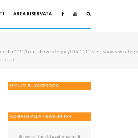
TI
AREA RISERVATA
howtreeborder”:”1″,”tree_showcategorytitle”:”0″,”tree_showsubc
ospitalita
SEGUICI SU FACEBOOK
ISCRIVITI ALLA NEWSLETTER
Riceverai i nostri aggiornamenti