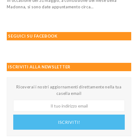
In occasione del 31 maggio, a conclusione del mese della
Madonna, si sono date appuntamento circa…
SEGUICI SU FACEBOOK
ISCRIVITI ALLA NEWSLETTER
Riceverai i nostri aggiornamenti direttamente nella tua
casella email
Il
tuo
indirizzo
ISCRIVITI!
email