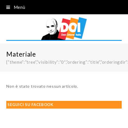
Menù
Materiale
{“theme”:”tree”,”visibility”:”0″,”ordering”:”title”,”order
Non è stato trovato nessun articolo.
SEGUICI SU FACEBOOK