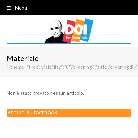
Menù
Materiale
{“theme”:”tree”,”visibility”:”0″,”ordering”:”title”,”order
Non è stato trovato nessun articolo.
SEGUICI SU FACEBOOK