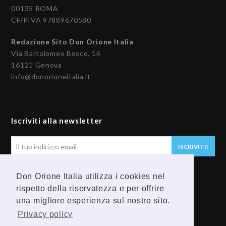
00135 ROMA
CF/PIVA 97889670580
Redazione Sito Don Orione Italia
Via Bartolomeo Bosco, 14
16121 Genova
info@donorioneitalia.it
Iscriviti alla newsletter
Il
ISCRIVITI!
tuo
indirizzo
Don Orione Italia utilizza i cookies nel
email
Seguici
rispetto della riservatezza e per offrire
una migliore esperienza sul nostro sito.
F
Y
Privacy policy