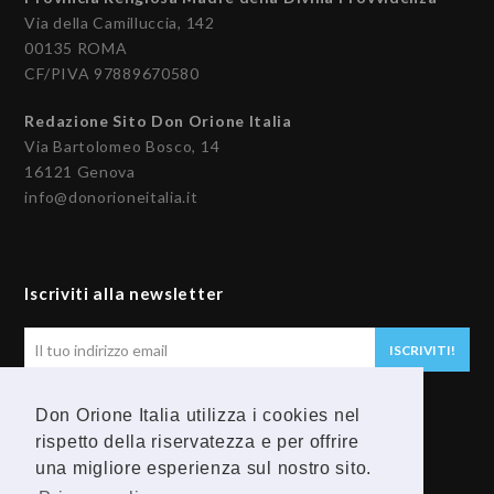
Via della Camilluccia, 142
00135 ROMA
CF/PIVA 97889670580
Redazione Sito Don Orione Italia
Via Bartolomeo Bosco, 14
16121 Genova
info@donorioneitalia.it
Iscriviti alla newsletter
Il
ISCRIVITI!
tuo
indirizzo
Don Orione Italia utilizza i cookies nel
email
Seguici
rispetto della riservatezza e per offrire
una migliore esperienza sul nostro sito.
F
Y