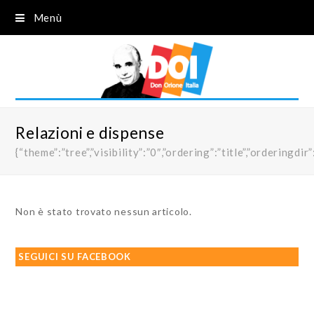
Menù
Relazioni e dispense
{“theme”:”tree”,”visibility”:”0″,”ordering”:”title”,”order
Non è stato trovato nessun articolo.
SEGUICI SU FACEBOOK