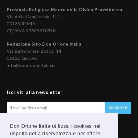
Provincia Religiosa Madre della Divina Provvidenza
Via della Camilluccia, 142
00135 ROMA
CF/PIVA 97889670580
Redazione Sito Don Orione Italia
Via Bartolomeo Bosco, 14
16121 Genova
info@donorioneitalia.it
Iscriviti alla newsletter
Il
ISCRIVITI!
tuo
indirizzo
Don Orione Italia utilizza i cookies nel
email
Seguici
rispetto della riservatezza e per offrire