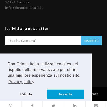
16121 Genova
info@donorioneitalia.it
Iscriviti alla newsletter
Il
ISCRIVITI!
tuo
indirizzo
email
Seguici
Don Orione Italia utilizza i cookies nel
F
Y
rispetto della riservatezza e per offrire
una migliore esperienza sul nostro sito.
a
o
Privacy policy
c
u
© 2026 Provincia Religiosa Madre della Divina Provvidenza
Rifiuta
Accetta
e
t
b
u