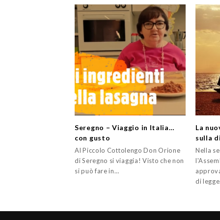
Seregno – Viaggio in Italia…
La nuo
con gusto
sulla d
Al Piccolo Cottolengo Don Orione
Nella s
di Seregno si viaggia! Visto che non
l'Assem
si può fare in…
approva
di legg