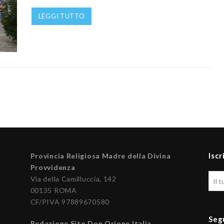
LEGGI TUTTO
Iscr
Provincia Religiosa Madre della Divina
Provvidenza
Via della Camilluccia, 142
00135 ROMA
CF/PIVA 97889670580
Seg
Redazione Sito Don Orione Italia