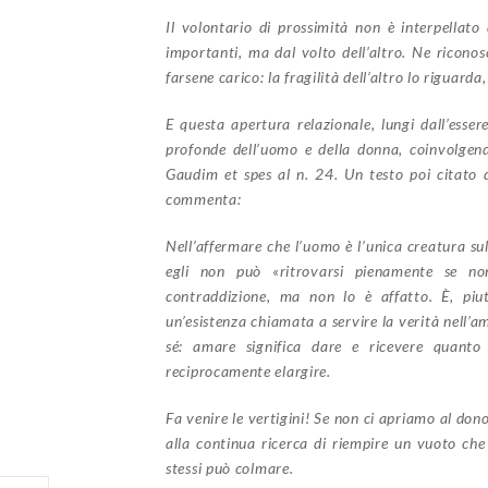
Il volontario di prossimità non è interpellato 
importanti, ma dal volto dell’altro. Ne riconosc
farsene carico: la fragilità dell’altro lo riguarda,
E questa apertura relazionale, lungi dall’esse
profonde dell’uomo e della donna, coinvolgend
Gaudim et spes al n. 24. Un testo poi citato d
commenta:
Nell’affermare che l’uomo è l’unica creatura sul
egli non può «ritrovarsi pienamente se n
contraddizione, ma non lo è affatto. È, piut
un’esistenza chiamata a servire la verità nell’am
sé: amare significa dare e ricevere quant
reciprocamente elargire.
Fa venire le vertigini! Se non ci apriamo al don
alla continua ricerca di riempire un vuoto che s
stessi può colmare.