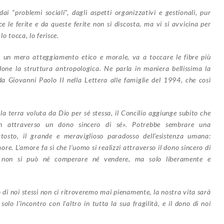
dai “problemi sociali”, dagli aspetti organizzativi e gestionali, pur
e le ferite e da queste ferite non si discosta, ma vi si avvicina per
 lo tocca, lo ferisce.
re un mero atteggiamento etico e morale, va a toccare le fibre più
one la struttura antropologica. Ne parla in maniera bellissima la
a Giovanni Paolo II nella Lettera alle famiglie del 1994, che così
la terra voluta da Dio per sé stessa, il Concilio aggiunge subito che
on attraverso un dono sincero di sé». Potrebbe sembrare una
tosto, il grande e meraviglioso paradosso dell’esistenza umana:
ore. L’amore fa sì che l’uomo si realizzi attraverso il dono sincero di
o non si può né comperare né vendere, ma solo liberamente e
o di noi stessi non ci ritroveremo mai pienamente, la nostra vita sarà
olo l’incontro con l’altro in tutta la sua fragilità, e il dono di noi