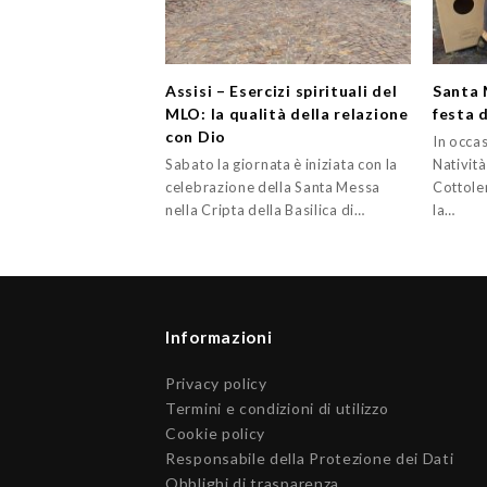
Assisi – Esercizi spirituali del
Santa 
MLO: la qualità della relazione
festa d
con Dio
In occas
Sabato la giornata è iniziata con la
Natività
celebrazione della Santa Messa
Cottole
nella Cripta della Basilica di…
la…
Informazioni
Privacy policy
Termini e condizioni di utilizzo
Cookie policy
Responsabile della Protezione dei Dati
Obblighi di trasparenza