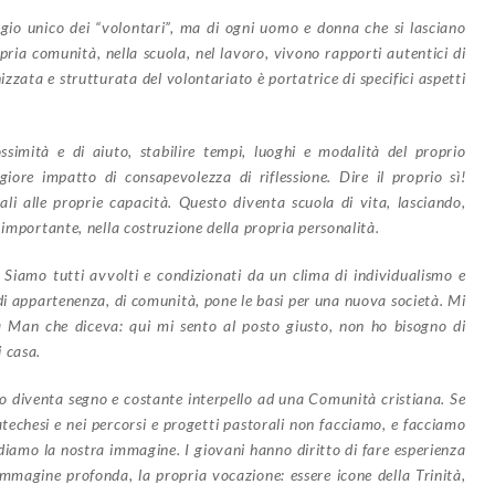
io unico dei “volontari”, ma di ogni uomo e donna che si lasciano
pria comunità, nella scuola, nel lavoro, vivono rapporti autentici di
izzata e strutturata del volontariato è portatrice di specifici aspetti
ssimità e di aiuto, stabilire tempi, luoghi e modalità del proprio
iore impatto di consapevolezza di riflessione. Dire il proprio sì!
li alle proprie capacità. Questo diventa scuola di vita, lasciando,
 importante, nella costruzione della propria personalità.
 Siamo tutti avvolti e condizionati da un clima di individualismo e
 di appartenenza, di comunità, pone le basi per una nuova società. Mi
a Man che diceva: qui mi sento al posto giusto, non ho bisogno di
 casa.
ato diventa segno e costante interpello ad una Comunità cristiana. Se
atechesi e nei percorsi e progetti pastorali non facciamo, e facciamo
erdiamo la nostra immagine. I giovani hanno diritto di fare esperienza
immagine profonda, la propria vocazione: essere icone della Trinità,