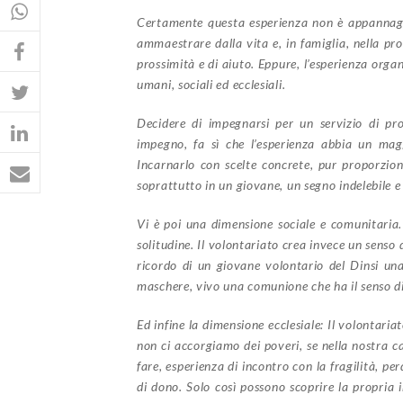
Certamente questa esperienza non è appannagg
ammaestrare dalla vita e, in famiglia, nella pro
prossimità e di aiuto. Eppure, l’esperienza organ
umani, sociali ed ecclesiali.
Decidere di impegnarsi per un servizio di pro
impegno, fa sì che l’esperienza abbia un magg
Incarnarlo con scelte concrete, pur proporziona
soprattutto in un giovane, un segno indelebile e
Vi è poi una dimensione sociale e comunitaria.
solitudine. Il volontariato crea invece un senso
ricordo di un giovane volontario del Dinsi un
maschere, vivo una comunione che ha il senso di
Ed infine la dimensione ecclesiale: Il volontari
non ci accorgiamo dei poveri, se nella nostra c
fare, esperienza di incontro con la fragilità, p
di dono. Solo così possono scoprire la propria 