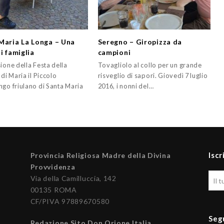
Maria La Longa – Una
Seregno – Giropizza da
i famiglia
campioni
ione della Festa della
Tovagliolo al collo per un grande
 di Maria il Piccolo
risveglio di sapori. Giovedì 7 luglio
ngo friulano di Santa Maria
2016, i nonni del…
Iscr
Provincia Religiosa Madre della Divina
Provvidenza
Via della Camilluccia, 142
00135 ROMA
CF/PIVA 97889670580
Seg
Redazione Sito Don Orione Italia