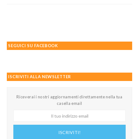
SEGUICI SU FACEBOOK
ISCRIVITI ALLA NEWSLETTER
Riceverai i nostri aggiornamenti direttamente nella tua
casella email
Il
tuo
indirizzo
ISCRIVITI!
email