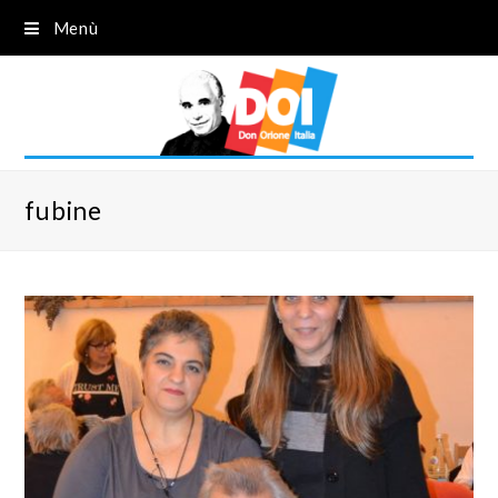
Menù
fubine