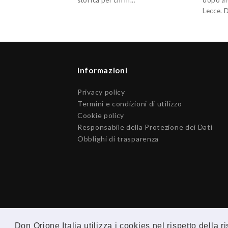
storica per chi in…
dopo al
Lecce. 
Informazioni
Privacy policy
Termini e condizioni di utilizzo
Cookie policy
Responsabile della Protezione dei Dati
Obblighi di trasparenza
Don Orione Italia utilizza i cookies nel rispetto della 