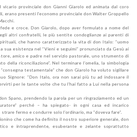
 vicario provinciale don Gianni Giarolo ed animata dal coro
lli, erano presenti l’economo provinciale don Walter Groppello
 Macchi.
: fede e croce. Don Giarolo, dopo aver formulato a nome del
gli altri confratelli, le più sentite condoglianze ai parenti di
pirituali, che hanno caratterizzato la vita di don Italo: “uomo
la sua esistenza nel “Vieni e seguimi” pronunciato da Gesù ai
tore, amico e padre nel servizio pastorale, uno strumento di
o della riconciliazione”. Nel terminare l’omelia, la simbologia
a “consegna testamentale” che don Giarolo ha voluto sigillare
 suo Signore: “Don Italo, ora non sarai più tu ad indossare il
ervirti per le tante volte che tu l’hai fatto a Lui nella persona
i don Spano, prendendo la parola per un ringraziamento ed un
muratore” perché – ha spiegato- in ogni casa ed incarico
a strare fermo e condurre solo l’ordinario, ma “doveva fare”.
ionino che come ha definito il nostro superiore generale, don
atico e intraprendente, esuberante e zelante soprattutto