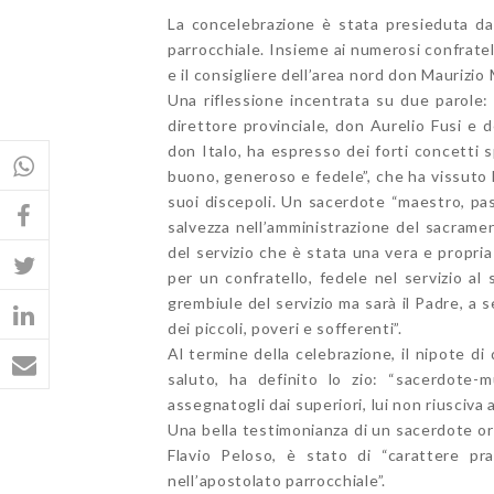
La concelebrazione è stata presieduta dal
parrocchiale. Insieme ai numerosi confrate
e il consigliere dell’area nord don Maurizio
Una riflessione incentrata su due parole
direttore provinciale, don Aurelio Fusi e de
don Italo, ha espresso dei forti concetti s
buono, generoso e fedele”, che ha vissuto 
suoi discepoli. Un sacerdote “maestro, pas
salvezza nell’amministrazione del sacrament
del servizio che è stata una vera e propri
per un confratello, fedele nel servizio al
grembiule del servizio ma sarà il Padre, a s
dei piccoli, poveri e sofferenti”.
Al termine della celebrazione, il nipote d
saluto, ha definito lo zio: “sacerdote-
assegnatogli dai superiori, lui non riusciva 
Una bella testimonianza di un sacerdote or
Flavio Peloso, è stato di “carattere pr
nell’apostolato parrocchiale”.