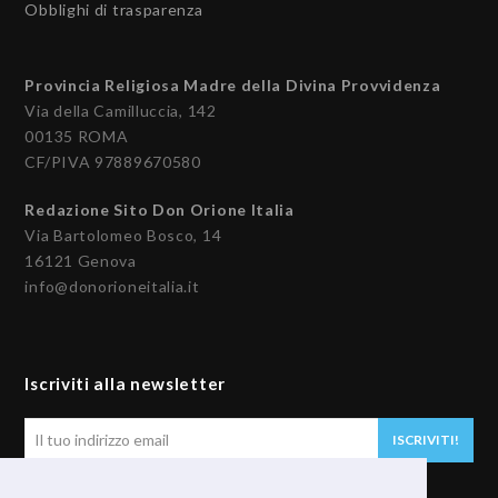
Obblighi di trasparenza
Provincia Religiosa Madre della Divina Provvidenza
Via della Camilluccia, 142
00135 ROMA
CF/PIVA 97889670580
Redazione Sito Don Orione Italia
Via Bartolomeo Bosco, 14
16121 Genova
info@donorioneitalia.it
Iscriviti alla newsletter
Il
ISCRIVITI!
tuo
indirizzo