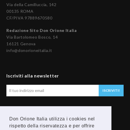
Via della Camilluccia, 142
00135 ROMA
CF/PIVA 97889670580
Redazione Sito Don Orione Italia
Via Bartolomeo Bosco, 14
16121 Genova
info@donorioneitalia.it
Iscriviti alla newsletter
Il
ISCRIVITI!
tuo
indirizzo
email
Seguici
Don Orione Italia utilizza i cookies nel
F
Y
rispetto della riservatezza e per offrire