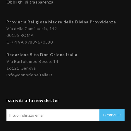
Obblighi di trasparenza
Provincia Religiosa Madre della Divina Provvidenza
Via della Camilluccia, 142
00135 ROMA
CF/PIVA 97889670580
Redazione Sito Don Orione Italia
Via Bartolomeo Bosco, 14
16121 Genova
info@donorioneitalia.it
Iscriviti alla newsletter
Il
ISCRIVITI!
tuo
indirizzo