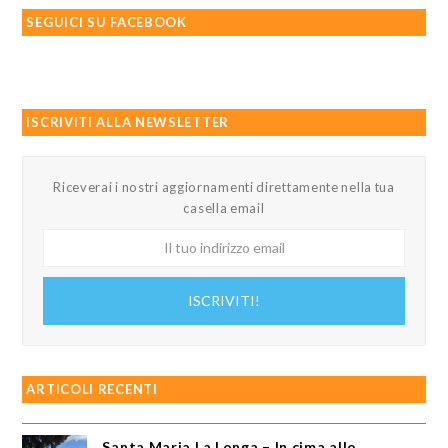
SEGUICI SU FACEBOOK
ISCRIVITI ALLA NEWSLETTER
Riceverai i nostri aggiornamenti direttamente nella tua
casella email
Il
tuo
indirizzo
ISCRIVITI!
email
ARTICOLI RECENTI
Santa Maria La Longa – In cima allo