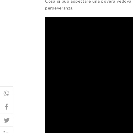
Cosa si può aspettare una povera vedova da
perseveranza.