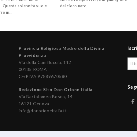
o. Questa solennità vuole
del cieco nato,…
rre in…
Iscr
Provincia Religiosa Madre della Divina
Provvidenza
Via della Camilluccia, 142
00135 ROMA
CF/PIVA 97889670580
Seg
Redazione Sito Don Orione Italia
Via Bartolomeo Bosco, 14
16121 Genova
info@donorioneitalia.it