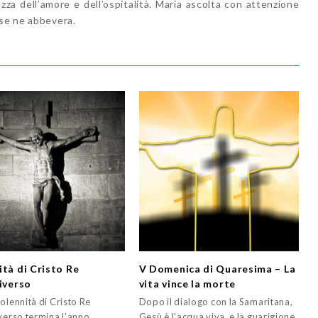
ezza dell’amore e dell’ospitalità. Maria ascolta con attenzione
 se ne abbevera.
ità di Cristo Re
V Domenica di Quaresima – La
niverso
vita vince la morte
olennità di Cristo Re
Dopo il dialogo con la Samaritana,
iverso termina l'anno
Gesù è l'acqua viva, e la guarigione