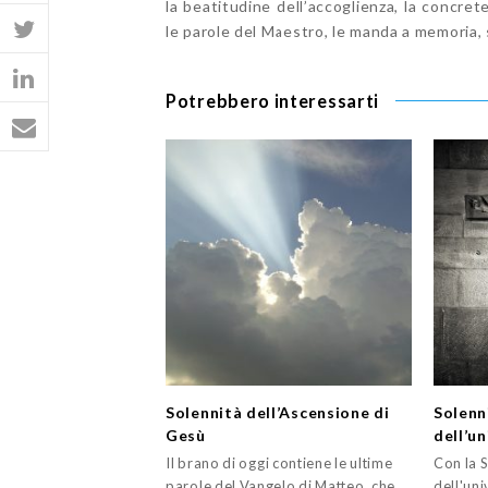
la beatitudine dell’accoglienza, la concret
le parole del Maestro, le manda a memoria,
Potrebbero interessarti
Solennità dell’Ascensione di
Solenn
Gesù
dell’u
Il brano di oggi contiene le ultime
Con la S
parole del Vangelo di Matteo, che
dell'un