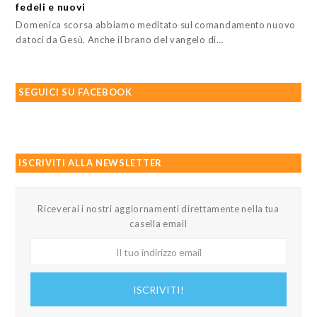
fedeli e nuovi
Domenica scorsa abbiamo meditato sul comandamento nuovo
datoci da Gesù. Anche il brano del vangelo di…
SEGUICI SU FACEBOOK
ISCRIVITI ALLA NEWSLETTER
Riceverai i nostri aggiornamenti direttamente nella tua
casella email
Il
tuo
indirizzo
ISCRIVITI!
email